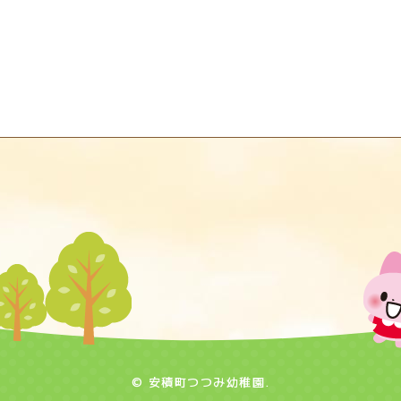
© 安積町つつみ幼稚園.