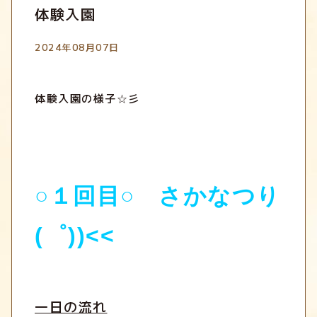
体験入園
2024年08月07日
体験入園の様子☆彡
○１回目○ さかなつり
(゜))<<
一日の流れ