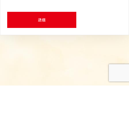
ールアドレス、職業、勤務先等、特定の個人を
識別しうる情報をいいます。
個人情報の利用目的
お客さまからお預かりした個人情報は、当園か
らのご連絡や業務のご案内、ご質問に対する回
答として、電子メールや資料のご送付に利用い
たします。
個人情報の第三者への開示・提供の禁止
当園は、お客さまよりお預かりした個人情報を
適切に管理し、次のいずれかに該当する場合を
除き、本人の承諾を得ない限り個人情報を第三
者に開示いたしません。 ・お客さまの同意が
ある場合 ・人の生命、身体または財産の保護