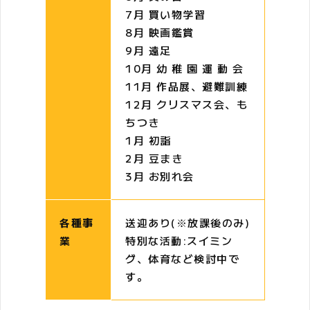
7月 買い物学習
8月 映画鑑賞
9月 遠足
10月 幼 稚 園 運 動 会
11月 作品展、避難訓練
12月 クリスマス会、も
ちつき
1月 初詣
2月 豆まき
3月 お別れ会
各種事
送迎あり(※放課後のみ)
業
特別な活動:スイミン
グ、体育など検討中で
す。